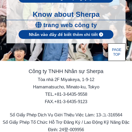
Know about Sherpa
trang web công ty
Nhấn vào đây để biết thêm chi tiết
PAGE
TOP
Công ty TNHH Nhân sự Sherpa
Tòa nhà 2F Miyakeya, 1-9-12
Hamamatsucho, Minato-ku, Tokyo
TEL.+81-3-6435-9558
FAX.+81-3-6435-9123
Số Giấy Phép Dịch Vụ Giới Thiệu Việc Làm: 13-ユ-316564
Số Giấy Phép Tổ Chức Hỗ Trợ Đăng Ký / Lao Động Kỹ Năng Đặc
Định: 24登-009956