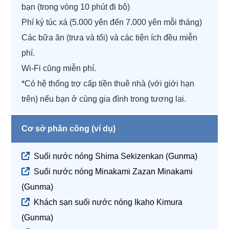
bạn (trong vòng 10 phút đi bộ)
Phí ký túc xá (5.000 yên đến 7.000 yên mỗi tháng)
Các bữa ăn (trưa và tối) và các tiện ích đều miễn
phí.
Wi-Fi cũng miễn phí.
*Có hệ thống trợ cấp tiền thuê nhà (với giới hạn
trên) nếu bạn ở cùng gia đình trong tương lai.
Cơ sở phân công (ví dụ)
Suối nước nóng Shima Sekizenkan (Gunma)
Suối nước nóng Minakami Zazan Minakami
(Gunma)
Khách sạn suối nước nóng Ikaho Kimura
(Gunma)